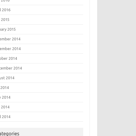
 2016
l 2016
 2015
uary 2015
ember 2014
ember 2014
ober 2014
tember 2014
ust 2014
 2014
e 2014
 2014
l 2014
ategories