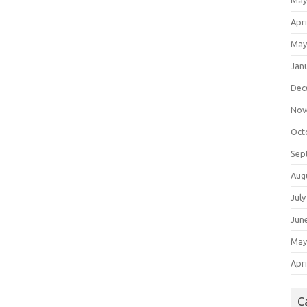
May
Apri
May
Jan
Dec
Nov
Oct
Sep
Aug
July
Jun
May
Apri
C