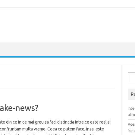
Sea
for:
R
 fake-news?
Inte
ali
te din ce in ce mai greu sa faci distinctia intre ce este real si
Agen
e confruntam multa vreme. Ceea ce putem face, insa, este
func