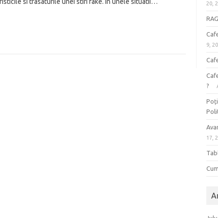
ticile si trasaturile unei stiri fake. In unele situatii…
20, 
RAG 
Cafe
9, 2
Cafe
Cafe
?
Poți
Poli
Avan
17, 
Tab
Cum 
A