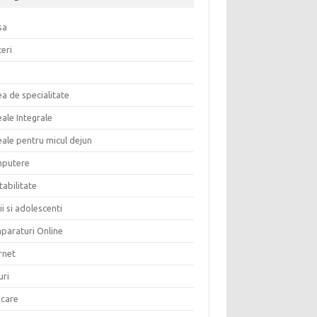
sa
eri
a
a de specialitate
ale Integrale
eale pentru micul dejun
putere
abilitate
i si adolescenti
paraturi Online
rnet
uri
care