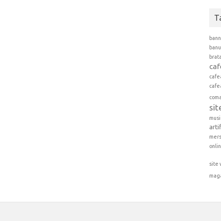
T
bann
banu
brat
caf
cafe
cafe
coma
sit
musi
arti
mers
onli
site
mag