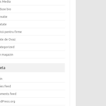
s Media
duse bio
reatie
atate
icii pentru firme
ate de Ovaz
ategorized
an magazin
eta
in
ies feed
ments feed
dPress.org