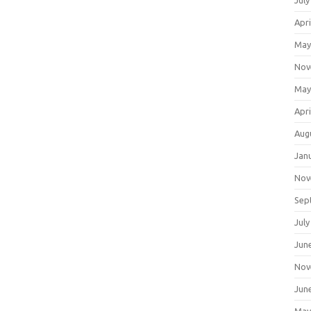
July
Apri
May
Nov
May
Apri
Aug
Jan
Nov
Sep
July
Jun
Nov
Jun