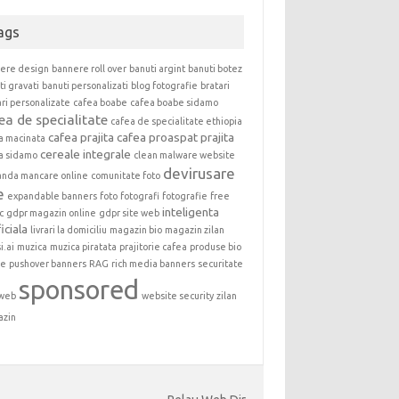
ags
ere design
bannere roll over
banuti argint
banuti botez
ti gravati
banuti personalizati
blog fotografie
bratari
ari personalizate
cafea boabe
cafea boabe sidamo
ea de specialitate
cafea de specialitate ethiopia
cafea prajita
cafea proaspat prajita
a macinata
cereale integrale
a sidamo
clean malware website
devirusare
nda mancare online
comunitate foto
e
expandable banners
foto
fotografi
fotografie
free
inteligenta
c
gdpr magazin online
gdpr site web
ficiala
livrari la domiciliu
magazin bio
magazin zilan
i.ai
muzica
muzica piratata
prajitorie cafea
produse bio
ne
pushover banners
RAG
rich media banners
securitate
sponsored
 web
website security
zilan
azin