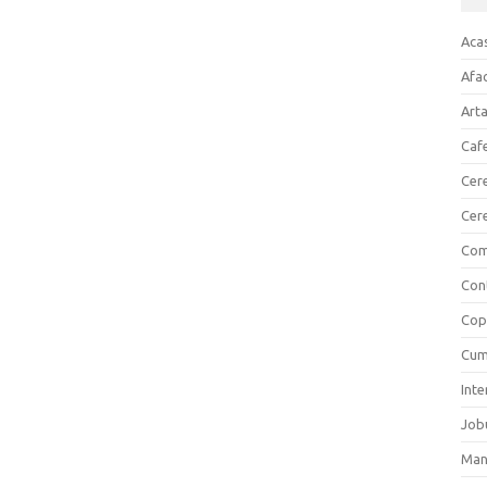
Aca
Afac
Art
Cafe
Cere
Cer
Com
Cont
Copi
Cum
Inte
Job
Man