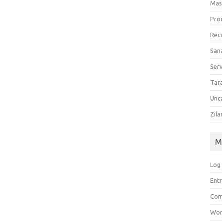
Mas
Pro
Rec
San
Serv
Tar
Unc
Zil
M
Log 
Entr
Com
Wor