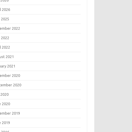
 2026
l 2026
 2025
ember 2022
 2022
l 2022
ust 2021
uary 2021
ember 2020
tember 2020
 2020
e 2020
ember 2019
e 2019