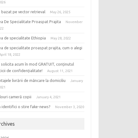
2026
bazat pe vector retrieval
May 26, 2025
a De Specialitate Proaspat Prajita
November
022
a de specialitate Ethiopia
May 28, 2022
a de specialitate proaspat prajita, cum o alegi
April 18, 2022
 solicita acum în mod GRATUIT, conținutul
ticii de confidențialitate!
August 11, 2021
tajele livrării de mâncare la domiciliu
January
2021
louri cameră copii
January 4, 2021
identifici o stire fake-news?
November 3, 2020
rchives