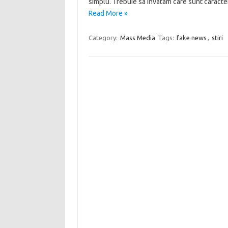
simplu. Trebuie sa invatam care sunt caracteris
Read More »
Category:
Mass Media
Tags:
fake news
,
stiri