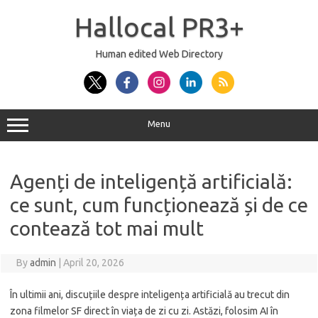
Skip
to
Hallocal PR3+
content
Human edited Web Directory
Menu
Agenți de inteligență artificială:
ce sunt, cum funcționează și de ce
contează tot mai mult
By
admin
|
April 20, 2026
În ultimii ani, discuțiile despre inteligența artificială au trecut din
zona filmelor SF direct în viața de zi cu zi. Astăzi, folosim AI în