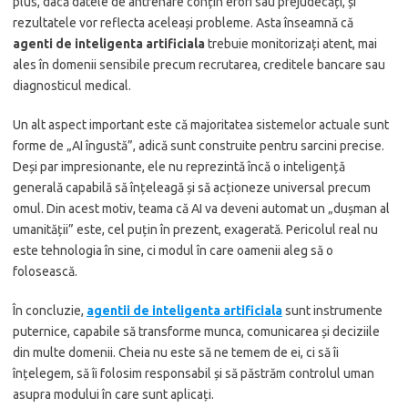
plus, dacă datele de antrenare conțin erori sau prejudecăți, și
rezultatele vor reflecta aceleași probleme. Asta înseamnă că
agenti de inteligenta artificiala
trebuie monitorizați atent, mai
ales în domenii sensibile precum recrutarea, creditele bancare sau
diagnosticul medical.
Un alt aspect important este că majoritatea sistemelor actuale sunt
forme de „AI îngustă”, adică sunt construite pentru sarcini precise.
Deși par impresionante, ele nu reprezintă încă o inteligență
generală capabilă să înțeleagă și să acționeze universal precum
omul. Din acest motiv, teama că AI va deveni automat un „dușman al
umanității” este, cel puțin în prezent, exagerată. Pericolul real nu
este tehnologia în sine, ci modul în care oamenii aleg să o
folosească.
În concluzie,
agentii de inteligenta artificiala
sunt instrumente
puternice, capabile să transforme munca, comunicarea și deciziile
din multe domenii. Cheia nu este să ne temem de ei, ci să îi
înțelegem, să îi folosim responsabil și să păstrăm controlul uman
asupra modului în care sunt aplicați.