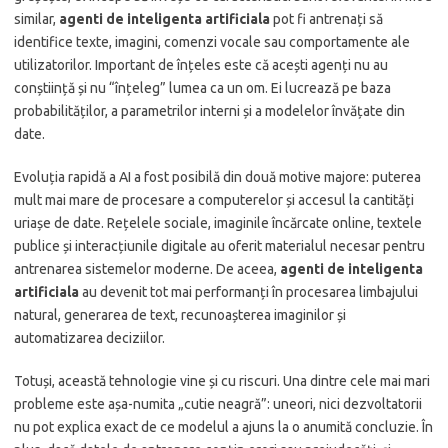
similar,
agenti de inteligenta artificiala
pot fi antrenați să
identifice texte, imagini, comenzi vocale sau comportamente ale
utilizatorilor. Important de înțeles este că acești agenți nu au
conștiință și nu “înțeleg” lumea ca un om. Ei lucrează pe baza
probabilităților, a parametrilor interni și a modelelor învățate din
date.
Evoluția rapidă a AI a fost posibilă din două motive majore: puterea
mult mai mare de procesare a computerelor și accesul la cantități
uriașe de date. Rețelele sociale, imaginile încărcate online, textele
publice și interacțiunile digitale au oferit materialul necesar pentru
antrenarea sistemelor moderne. De aceea,
agenti de inteligenta
artificiala
au devenit tot mai performanți în procesarea limbajului
natural, generarea de text, recunoașterea imaginilor și
automatizarea deciziilor.
Totuși, această tehnologie vine și cu riscuri. Una dintre cele mai mari
probleme este așa-numita „cutie neagră”: uneori, nici dezvoltatorii
nu pot explica exact de ce modelul a ajuns la o anumită concluzie. În