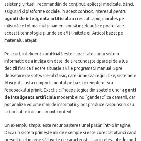
asistenți virtuali, recomandări de conținut, aplicații medicale, bănci,
asigurări și platforme sociale. În acest context, interesul pentru
agenti de inteligenta artificiala
a crescut rapid, mai ales pe
măsură ce tot mai mulți oameni vor să înțeleagă ce poate face
această tehnologie și unde se află limitele ei. Articol bazat pe
materialul atașat.
Pe scurt, inteligența artificială este capacitatea unui sistem
informatic de a învăța din date, de a recunoaște tipare și de a lua
decizii fără ca fiecare situație să fie programată manual. Spre
deosebire de software-ul clasic, care urmează reguli fixe, sistemele
AI își pot ajusta comportamentul pe baza exemplelor și a
feedbackului primit. Exact aici începe logica din spatele unor
agenti
de inteligenta artificiala
moderni: ei nu “gândesc” ca oamenii, dar
pot analiza volume mari de informații și pot produce răspunsuri sau
acțiuni utile într-un anumit context.
Un exemplu simplu este recunoașterea unei păsări într-o imagine.
Dacă un sistem primește mii de exemple și este corectat atunci când
greșește, el începe să învețe ce caracteristici sunt relevante. În mod