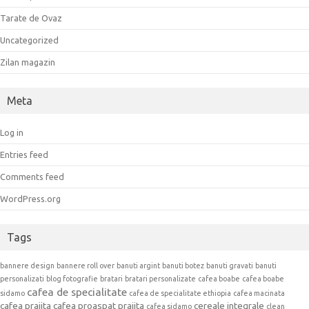
Tarate de Ovaz
Uncategorized
Zilan magazin
Meta
Log in
Entries feed
Comments feed
WordPress.org
Tags
bannere design
bannere roll over
banuti argint
banuti botez
banuti gravati
banuti
personalizati
blog fotografie
bratari
bratari personalizate
cafea boabe
cafea boabe
cafea de specialitate
sidamo
cafea de specialitate ethiopia
cafea macinata
cafea prajita
cafea proaspat prajita
cereale integrale
cafea sidamo
clean