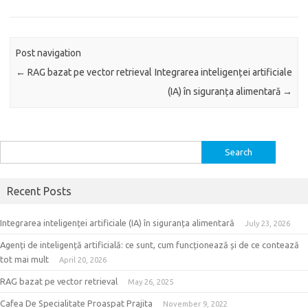
Post navigation
←
RAG bazat pe vector retrieval
Integrarea inteligenței artificiale
(IA) în siguranța alimentară
→
Search
for:
Recent Posts
Integrarea inteligenței artificiale (IA) în siguranța alimentară
July 23, 2026
Agenți de inteligență artificială: ce sunt, cum funcționează și de ce contează
tot mai mult
April 20, 2026
RAG bazat pe vector retrieval
May 26, 2025
Cafea De Specialitate Proaspat Prajita
November 9, 2022