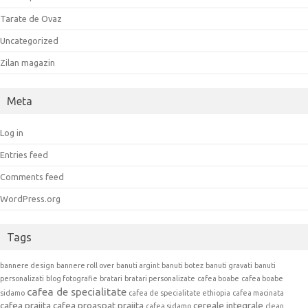
Tarate de Ovaz
Uncategorized
Zilan magazin
Meta
Log in
Entries feed
Comments feed
WordPress.org
Tags
bannere design
bannere roll over
banuti argint
banuti botez
banuti gravati
banuti
personalizati
blog fotografie
bratari
bratari personalizate
cafea boabe
cafea boabe
cafea de specialitate
sidamo
cafea de specialitate ethiopia
cafea macinata
cafea prajita
cafea proaspat prajita
cereale integrale
cafea sidamo
clean