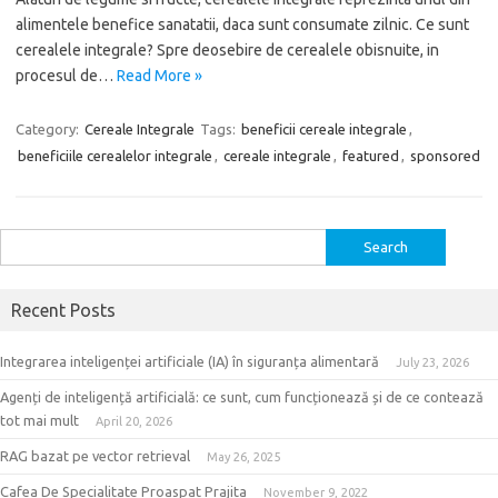
alimentele benefice sanatatii, daca sunt consumate zilnic. Ce sunt
cerealele integrale? Spre deosebire de cerealele obisnuite, in
procesul de…
Read More »
Category:
Cereale Integrale
Tags:
beneficii cereale integrale
,
beneficiile cerealelor integrale
,
cereale integrale
,
featured
,
sponsored
Search
for:
Recent Posts
Integrarea inteligenței artificiale (IA) în siguranța alimentară
July 23, 2026
Agenți de inteligență artificială: ce sunt, cum funcționează și de ce contează
tot mai mult
April 20, 2026
RAG bazat pe vector retrieval
May 26, 2025
Cafea De Specialitate Proaspat Prajita
November 9, 2022