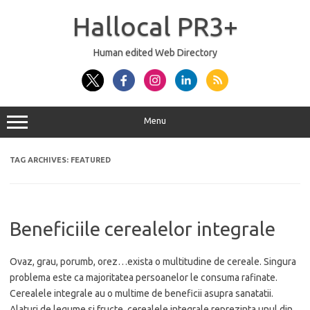
Skip
to
Hallocal PR3+
content
Human edited Web Directory
Menu
TAG ARCHIVES:
FEATURED
Beneficiile cerealelor integrale
Ovaz, grau, porumb, orez…exista o multitudine de cereale. Singura
problema este ca majoritatea persoanelor le consuma rafinate.
Cerealele integrale au o multime de beneficii asupra sanatatii.
Alaturi de legume si fructe, cerealele integrale reprezinta unul din